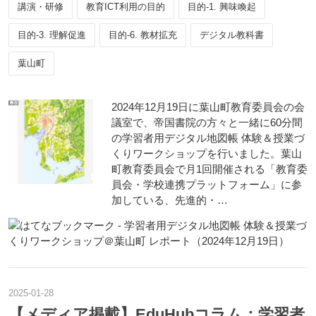
講演・研修
教育ICT利用の目的
目的-1. 興味喚起
目的-3. 理解促進
目的-6. 教材拡充
デジタル教科書
葉山町
2024年12月19日に葉山町教育委員会の会
議室で、帝国書院の方々と一緒に60分間
の学習者用デジタル地図帳 体験＆授業づ
くりワークショップを行いました。葉山
町教育委員会で月1回開催される「教育委
員会・学校連携プラットフォーム」に参
加している、先進的・…
2025
-
01
-
28
【メディア掲載】EduHubコラム：学習者