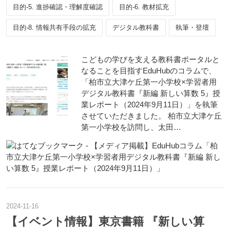
目的-5. 進捗確認・理解度確認
目的-6. 教材拡充
目的-8. 情報共有手段の拡充
デジタル教科書
執筆・登壇
こどもの学びを支える教科書ポータルと
なることを目指すEduHubのコラムで、
「柏市立大津ケ丘第一小学校×学習者用
デジタル教科書『新編 新しい算数 5』授
業レポート（2024年9月11日）」を執筆
させていただきました。 柏市立大津ケ丘
第一小学校を訪問し、太田…
2024
-
11
-
16
【イベント情報】東京書籍 『新しい算