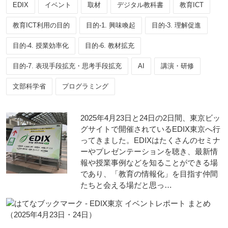
EDIX
イベント
取材
デジタル教科書
教育ICT
教育ICT利用の目的
目的-1. 興味喚起
目的-3. 理解促進
目的-4. 授業効率化
目的-6. 教材拡充
目的-7. 表現手段拡充・思考手段拡充
AI
講演・研修
文部科学省
プログラミング
2025年4月23日と24日の2日間、東京ビッ
グサイトで開催されているEDIX東京へ行
ってきました。EDIXはたくさんのセミナ
ーやプレゼンテーションを聴き、最新情
報や授業事例などを知ることができる場
であり、「教育の情報化」を目指す仲間
たちと会える場だと思っ…