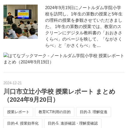
2024年9月19日にノートルダム学院小学
校を訪問し、1年生の算数の授業と5年生
の理科の授業を参観させていただきまし
た。 1年生の算数の授業では、教室のス
クリーンにデジタル教科書の「おおきさ
くらべ」のページを映して、「ながさく
らべ」と「かさくらべ」を…
2024
-
12
-
21
川口市立辻小学校 授業レポート まとめ
（2024年9月20日）
授業レポート
教育ICT利用の目的
目的-3. 理解促進
目的-4. 授業効率化
目的-5. 進捗確認・理解度確認