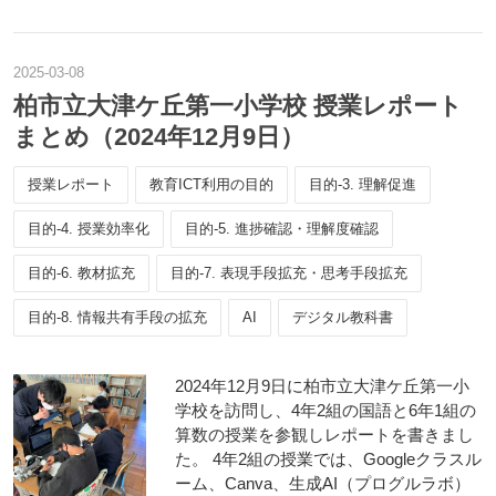
2025
-
03
-
08
柏市立大津ケ丘第一小学校 授業レポート
まとめ（2024年12月9日）
授業レポート
教育ICT利用の目的
目的-3. 理解促進
目的-4. 授業効率化
目的-5. 進捗確認・理解度確認
目的-6. 教材拡充
目的-7. 表現手段拡充・思考手段拡充
目的-8. 情報共有手段の拡充
AI
デジタル教科書
2024年12月9日に柏市立大津ケ丘第一小
学校を訪問し、4年2組の国語と6年1組の
算数の授業を参観しレポートを書きまし
た。 4年2組の授業では、Googleクラスル
ーム、Canva、生成AI（プログルラボ）