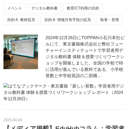
イベント
デジタル教科書
教育ICT利用の目的
目的-6. 教材拡充
目的-8. 情報共有手段の拡充
執筆・登壇
2024年12月26日にTOPPAN小石川本社ビ
ルにて、東京書籍株式会社と弊社フュー
チャーインスティテュートで学習者用デ
ジタル教科書 体験＆授業づくりワークシ
ョップを開催しました。全国の学校で特
に活用が進んでいる教科である、小学校
算数と中学校英語の二部構…
2025
-
04
-
04
【メディア掲載】EduHubコラム：学習者