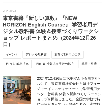
2025
-
05
-
11
東京書籍『新しい算数』『NEW
HORIZON English Course』 学習者用デ
ジタル教科書 体験＆授業づくりワークシ
ョップ レポートまとめ（2024年12月26
日）
イベント
デジタル教科書
教育ICT利用の目的
目的-6. 教材拡充
目的-8. 情報共有手段の拡充
執筆・登壇
2024年12月26日にTOPPAN小石川本社ビ
ルにて、東京書籍株式会社と弊社フュー
チャーインスティテュートで学習者用デ
ジタル教科書 体験＆授業づくりワークシ
ョップを開催しました。全国の学校で特
に活用が進んでいる教科である、小学校