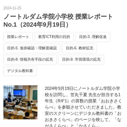
2024
-
11
-
25
ノートルダム学院小学校 授業レポート
No.1（2024年9月19日）
授業レポート
教育ICT利用の目的
目的-3. 理解促進
目的-5. 進捗確認・理解度確認
目的-6. 教材拡充
目的-8. 情報共有手段の拡充
目的-9. 学習環境の拡充
デジタル教科書
2024年9月19日にノートルダム学院小学
校を訪問し、笠丸千夏 先生が担当する1
年生（R4*1）の算数の授業「おおきさく
らべ」を参観させていただきました。教
室のスクリーンにデジタル教科書の「お
おきさくらべ」のページを映して、「な
がさくらべ」と「かさくら…