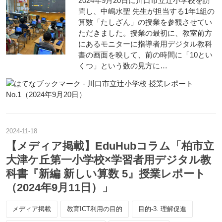
2024年9月20日に川口市立辻小学校を訪
問し、中嶋水聖 先生が担当する1年1組の
算数「たしざん」の授業を参観させてい
ただきました。授業の最初に、教室前方
にあるモニターに指導者用デジタル教科
書の画面を映して、前の時間に「10とい
くつ」という数の見方に…
2024
-
11
-
18
【メディア掲載】EduHubコラム「柏市立
大津ケ丘第一小学校×学習者用デジタル教
科書『新編 新しい算数 5』授業レポート
（2024年9月11日）」
メディア掲載
教育ICT利用の目的
目的-3. 理解促進