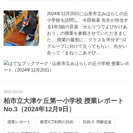
2024年12月20日に山形市立みはらしの丘
小学校を訪問し、今田裕基 先生が担当す
る1年2組の音楽「せんりつでよびかけあ
おう」の授業を参観させていただきまし
た。 授業の最初に、クラスを半分ずつ2
グループに分けて立ってもらい、向かい
合って「まねっこあそび…
2025
-
02
-
08
柏市立大津ケ丘第一小学校 授業レポート
No.3（2024年12月9日）
授業レポート
教育ICT利用の目的
目的-3. 理解促進