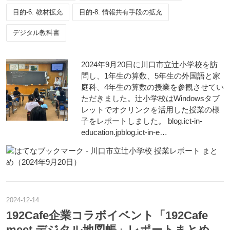
目的-6. 教材拡充
目的-8. 情報共有手段の拡充
デジタル教科書
2024年9月20日に川口市立辻小学校を訪
問し、1年生の算数、5年生の外国語と家
庭科、4年生の算数の授業を参観させてい
ただきました。辻小学校はWindowsタブ
レットでオクリンクを活用した授業の様
子をレポートしました。 blog.ict-in-
education.jpblog.ict-in-e…
2024
-
12
-
14
192Cafe企業コラボイベント「192Cafe
meet デジタル地図帳」レポートまとめ