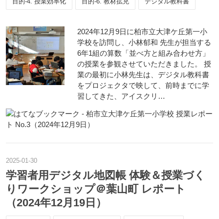
目的-4. 授業効率化
目的-6. 教材拡充
デジタル教科書
2024年12月9日に柏市立大津ケ丘第一小
学校を訪問し、小林郁和 先生が担当する
6年1組の算数「並べ方と組み合わせ方」
の授業を参観させていただきました。 授
業の最初に小林先生は、デジタル教科書
をプロジェクタで映して、前時までに学
習してきた、アイスクリ…
2025
-
01
-
30
学習者用デジタル地図帳 体験＆授業づく
りワークショップ＠葉山町 レポート
（2024年12月19日）