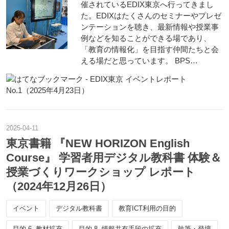
催されているEDIX東京へ行ってきまし
た。EDIXはたくさんのセミナーやプレゼ
ンテーションを聴き、最新情報や授業事
例などを知ることができる場であり、
「教育の情報化」を目指す仲間たちと会
える場だと思っています。 BPS…
2025
-
04
-
11
東京書籍 『NEW HORIZON English
Course』 学習者用デジタル教科書 体験＆
授業づくりワークショップ レポート
（2024年12月26日）
イベント
デジタル教科書
教育ICT利用の目的
目的-6. 教材拡充
目的-8. 情報共有手段の拡充
執筆・登壇