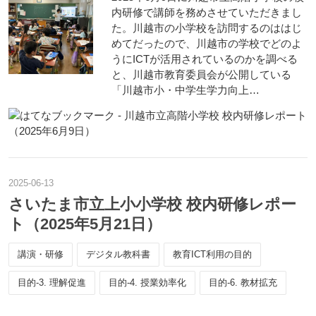
内研修で講師を務めさせていただきまし
た。川越市の小学校を訪問するのははじ
めてだったので、川越市の学校でどのよ
うにICTが活用されているのかを調べる
と、川越市教育委員会が公開している
「川越市小・中学生学力向上…
2025
-
06
-
13
さいたま市立上小小学校 校内研修レポー
ト（2025年5月21日）
講演・研修
デジタル教科書
教育ICT利用の目的
目的-3. 理解促進
目的-4. 授業効率化
目的-6. 教材拡充