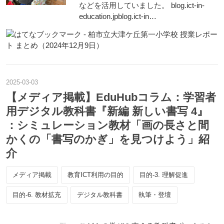
などを活用していました。 blog.ict-in-
education.jpblog.ict-in…
2025
-
03
-
03
【メディア掲載】EduHubコラム：学習者
用デジタル教科書『新編 新しい書写 4』
：シミュレーション教材「画の長さと間
かくの「書写のかぎ」を見つけよう」紹
介
メディア掲載
教育ICT利用の目的
目的-3. 理解促進
目的-6. 教材拡充
デジタル教科書
執筆・登壇