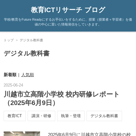
教育ICTリサーチ ブログ
学校/教育をFuture Readyにするお手伝いをするために、授業（授業者＋学習者）を価
値の中心に置いた情報発信をしていきます。
トップ
>
デジタル教科書
デジタル教科書
新着順
人気順
2025
-
06
-
24
川越市立高階小学校 校内研修レポート
（2025年6月9日）
教育ICT
講演・研修
執筆・登壇
デジタル教科書
2025年6月9日に川越市立高階小学校の校