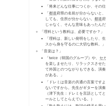
「将来どんな仕事につくか、その仕
「
都道
府県の名前が分からないと、
しても、住所が分からない。
都道
府
じゃなく、そんな意味もあったんだ
「理科という教科は、必要ですか？」
「理科は、新しい発明をしたり、生
スから身を守るのに大切な教科。」
「音楽は？」
「twice（韓国のグループ）や、
セ
を楽しませたり、リラックスさせた
て外国とのつながりもできる。演奏
がある。」
「ドレミは音楽の共通の言葉ですよ
ないですから。先生がギターを演奏
（津下先生：ドレミを言語としてと
ールとしてとらえている。）
「歌を歌うには、歌詞の様子を思い