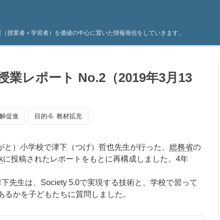
に、授業（授業者＋学習者）を価値の中心に置いた情報発信をしていきます。
レポート No.2（2019年3月13
理解促進
目的-6. 教材拡充
がと）小学校で津下（つげ）哲也先生が行った、
総務省
の
k
に投稿されたレポートをもとに再構成しました。4年
生は、Society 5.0で実現する技術と、学校で習って
あるかを子どもたちに質問しました。