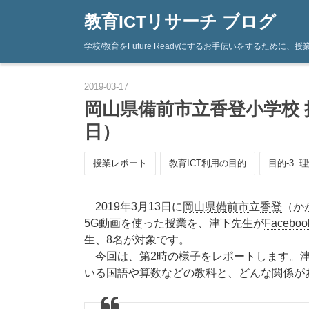
教育ICTリサーチ ブログ
学校/教育をFuture Readyにするお手伝いをするため
2019
-
03
-
17
岡山県備前市立香登小学校 授業
日）
授業レポート
教育ICT利用の目的
目的-3. 
2019年3月13日に
岡山県
備前市
立
香登
（か
5G動画を使った授業を、津下先生が
Faceboo
生、8名が対象です。
今回は、第2時の様子をレポートします。津下先
いる国語や算数などの教科と、どんな関係が