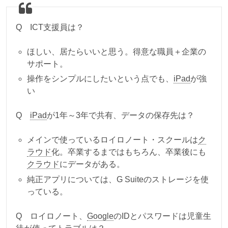
Q ICT支援員は？
ほしい、居たらいいと思う。得意な職員＋企業の
サポート。
操作をシンプルにしたいという点でも、
iPad
が強
い
Q
iPad
が1年～3年で共有、データの保存先は？
メインで使っているロイロノート・スクールは
ク
ラウド
化。卒業するまではもちろん、卒業後にも
クラウド
にデータがある。
純正アプリについては、G Suiteのストレージを使
っている。
Q ロイロノート、
Google
のIDとパスワードは児童生