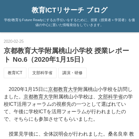
教育ICTリサーチ ブログ
学校/教育をFuture Readyにするお手伝いをするために、授業（授業者＋学習者）を価
値の中心に置いた情報発信をしていきます。
2020
-
02
-
25
京都教育大学附属桃山小学校 授業レポー
ト No.6（2020年1月15日）
教育ICT
文部科学省
講演・研修
2020年1月15日に
京都教育大学
附属桃山小学校を訪問し
ました。
京都教育大学
附属桃山小学校は、
文部科学省
の学
校ICT活用フォーラムの視察先の一つとして選ばれてい
て、午後に学校ICTを活用フォーラムが行われましたの
で、そちらにも参加させてもらいました。
授業見学後に、全体説明会が行われました。桑名良幸 教