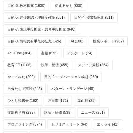
目的-6. 教材拡充 (1630)
使えるかも (888)
目的-5. 進捗確認・理解度確認 (551)
目的-4. 授業効率化 (511)
目的-7. 表現手段拡充・思考手段拡充 (946)
目的-8. 情報共有手段の拡充 (526)
AI (108)
授業レポート (902)
YouTube (364)
書籍 (676)
アンケート (74)
教育ICT (1108)
執筆・登壇 (455)
メディア掲載 (264)
やってみた (209)
目的-2. モチベーション喚起 (260)
自分たちで実践 (245)
パターン・ランゲージ (45)
ひとり読書会 (162)
戸田市 (171)
葉山町 (25)
文部科学省 (233)
講演・研修 (538)
ニュース (251)
プログラミング (374)
セサミストリート (64)
エッセイ (42)